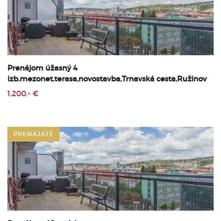
Prenájom úžasný 4
izb.mezonet,terasa,novostavba,Trnavská cesta,Ružinov
1.200,- €
PRENAJATÉ