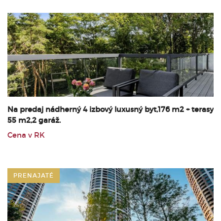
Na predaj nádherný 4 izbový luxusný byt,176 m2 + terasy
55 m2,2 garáž.
Cena v RK
PRENAJATÉ