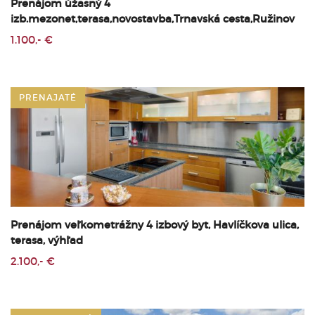
Prenájom úžasný 4
izb.mezonet,terasa,novostavba,Trnavská cesta,Ružinov
1.100,- €
PRENAJATÉ
Prenájom veľkometrážny 4 izbový byt, Havlíčkova ulica,
terasa, výhľad
2.100,- €