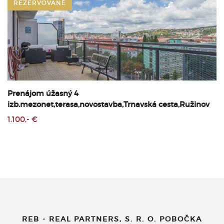
REZERVOVANÉ
Prenájom úžasný 4
izb.mezonet,terasa,novostavba,Trnavská cesta,Ružinov
1.100,- €
REB - REAL PARTNERS, S. R. O. POBOČKA