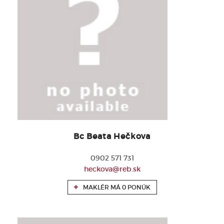
Bc Beata Hečkova
0902 571 731
heckova@reb.sk
MAKLÉR MÁ 0 PONÚK