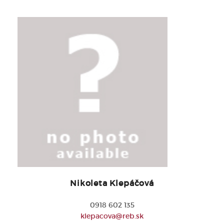
Nikoleta Klepáčová
0918 602 135
klepacova@reb.sk