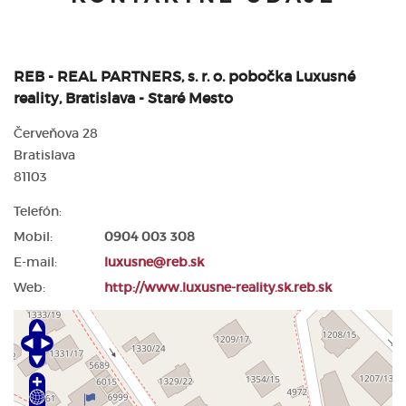
REB - REAL PARTNERS, s. r. o. pobočka Luxusné
reality, Bratislava - Staré Mesto
Červeňova 28
Bratislava
81103
Telefón:
Mobil:
0904 003 308
E-mail:
luxusne@reb.sk
Web:
http://www.luxusne-reality.sk.reb.sk