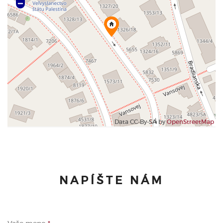
Data CC-By-SA by
OpenStreetMap
NAPÍŠTE NÁM