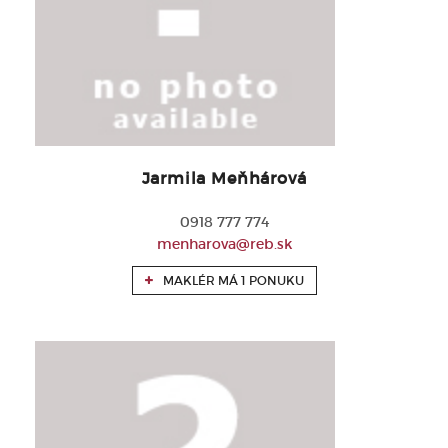
Jarmila Meňhárová
0918 777 774
menharova@reb.sk
MAKLÉR MÁ 1 PONUKU