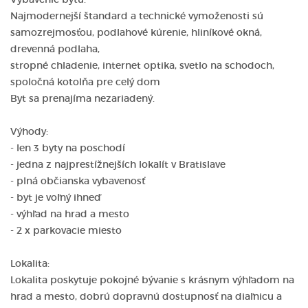
Najmodernejší štandard a technické vymoženosti sú
samozrejmosťou, podlahové kúrenie, hliníkové okná,
drevenná podlaha,
stropné chladenie, internet optika, svetlo na schodoch,
spoločná kotolňa pre celý dom
Byt sa prenajíma nezariadený.
Výhody:
- len 3 byty na poschodí
- jedna z najprestížnejších lokalít v Bratislave
- plná občianska vybavenosť
- byt je voľný ihneď
- výhľad na hrad a mesto
- 2 x parkovacie miesto
Lokalita:
Lokalita poskytuje pokojné bývanie s krásnym výhľadom na
hrad a mesto, dobrú dopravnú dostupnosť na diaľnicu a