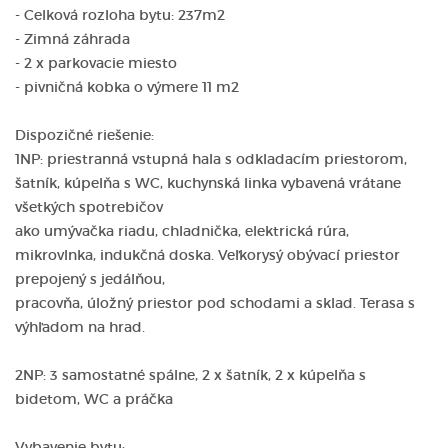
- Celková rozloha bytu: 237m2
- Zimná záhrada
- 2 x parkovacie miesto
- pivničná kobka o výmere 11 m2
Dispozičné riešenie:
1NP: priestranná vstupná hala s odkladacím priestorom,
šatník, kúpelňa s WC, kuchynská linka vybavená vrátane
všetkých spotrebičov
ako umývačka riadu, chladnička, elektrická rúra,
mikrovlnka, indukčná doska. Veľkorysý obývací priestor
prepojený s jedálňou,
pracovňa, úložný priestor pod schodami a sklad. Terasa s
výhľadom na hrad.
2NP: 3 samostatné spálne, 2 x šatník, 2 x kúpelňa s
bidetom, WC a práčka
Vybavenie bytu: