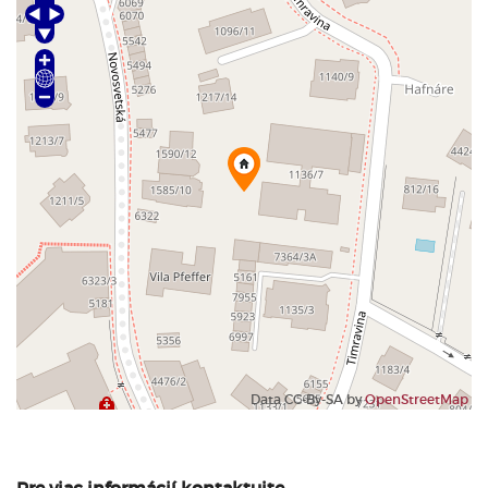
Data CC-By-SA by
OpenStreetMap