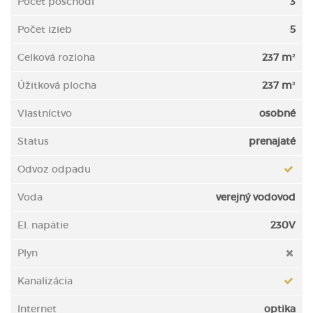
Počet poschodí
3
Počet izieb
5
Celková rozloha
237 m²
Úžitková plocha
237 m²
Vlastníctvo
osobné
Status
prenajaté
Odvoz odpadu
Voda
verejný vodovod
El. napätie
230V
Plyn
Kanalizácia
Internet
optika