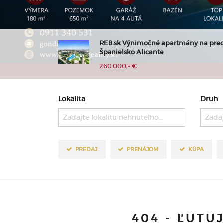
REB.sk Výnimočné apartmány na pre
Španielsko Alicante
260.000,- €
Lokalita
Druh
Zadajte lokalitu nehnuteľnosti ..
Zadaj
PREDAJ
PRENÁJOM
KÚPA
404 - ĽUTU