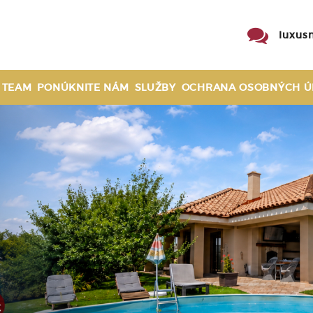
luxus
 TEAM
PONÚKNITE NÁM
SLUŽBY
OCHRANA OSOBNÝCH Ú