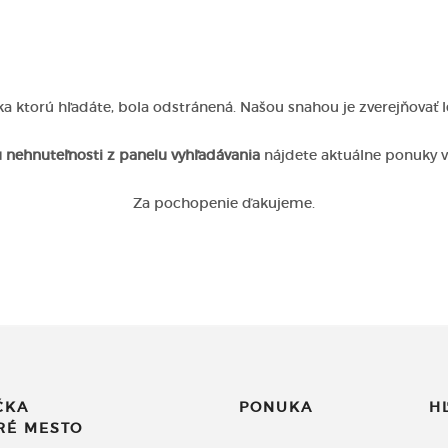
a ktorú hľadáte, bola odstránená. Našou snahou je zverejňovať 
 nehnuteľnosti z panelu vyhľadávania
nájdete aktuálne ponuky 
Za pochopenie ďakujeme.
ČKA
PONUKA
H
ARÉ MESTO