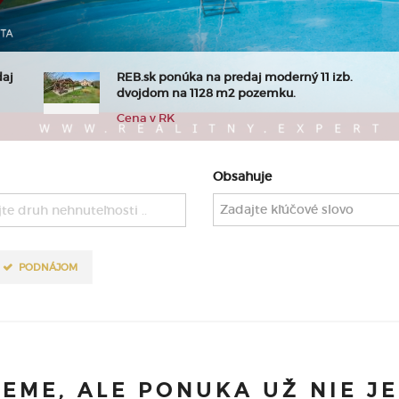
daj
REB.sk ponúka na predaj moderný 11 izb.
dvojdom na 1128 m2 pozemku.
Cena v RK
Obsahuje
te druh nehnuteľnosti ..
PODNÁJOM
JEME, ALE PONUKA UŽ NIE J