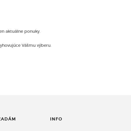
len aktuálne ponuky.
vyhovujúce Vášmu výberu.
ĽADÁM
INFO