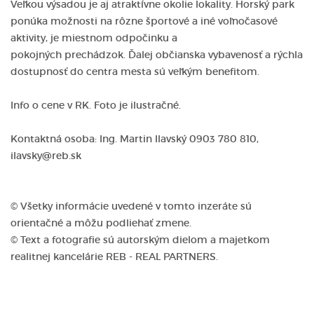
Veľkou výsadou je aj atraktívne okolie lokality. Horský park
ponúka možnosti na rôzne športové a iné voľnočasové
aktivity, je miestnom odpočinku a
pokojných prechádzok. Ďalej občianska vybavenosť a rýchla
dostupnosť do centra mesta sú veľkým benefitom.
Info o cene v RK. Foto je ilustračné.
Kontaktná osoba: Ing. Martin Ilavský 0903 780 810,
ilavsky@reb.sk
© Všetky informácie uvedené v tomto inzeráte sú
orientačné a môžu podliehať zmene.
© Text a fotografie sú autorským dielom a majetkom
realitnej kancelárie REB - REAL PARTNERS.