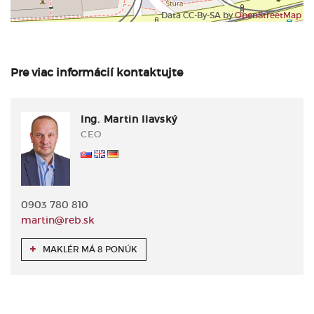
Data CC-By-SA by
OpenStreetMap
Pre viac informácií kontaktujte
Ing. Martin Ilavský
CEO
0903 780 810
martin@reb.sk
MAKLÉR MÁ 8 PONÚK