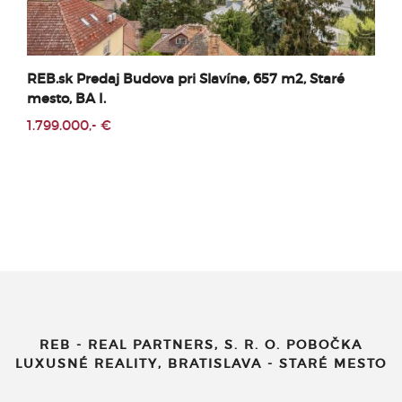
Luxusná 7 izbová Vila na predaj Palisády, bazén,
sauna, terasa, výhľad
Cena v RK
REB - REAL PARTNERS, S. R. O. POBOČKA
LUXUSNÉ REALITY, BRATISLAVA - STARÉ MESTO