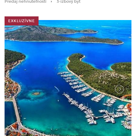
Predaj nehnuteľností
3-izbový byt
EXKLUZÍVNE