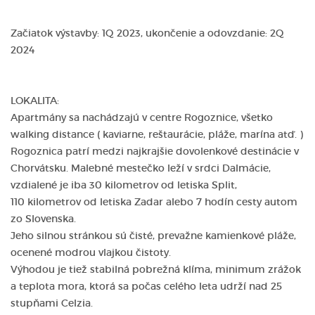
Začiatok výstavby: 1Q 2023, ukončenie a odovzdanie: 2Q
2024
LOKALITA:
Apartmány sa nachádzajú v centre Rogoznice, všetko
walking distance ( kaviarne, reštaurácie, pláže, marína atď. )
Rogoznica patrí medzi najkrajšie dovolenkové destinácie v
Chorvátsku. Malebné mestečko leží v srdci Dalmácie,
vzdialené je iba 30 kilometrov od letiska Split,
110 kilometrov od letiska Zadar alebo 7 hodín cesty autom
zo Slovenska.
Jeho silnou stránkou sú čisté, prevažne kamienkové pláže,
ocenené modrou vlajkou čistoty.
Výhodou je tiež stabilná pobrežná klíma, minimum zrážok
a teplota mora, ktorá sa počas celého leta udrží nad 25
stupňami Celzia.