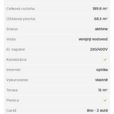
Celková rozloha
189.8 m²
Úžitková plocha
68.3 m²
Status
aktívne
Voda
verejný vodovod
El. napätie
230/400V
Kanalizácia
Internet
optika
Vykurovanie
vlastné
Terasa
13 m²
Pivnica
Garáž
áno - 2 autá