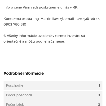
Info o cene Vám radi poskytneme u nás v RK.
Kontaktná osoba: Ing. Martin Ilavský, email: ilavsky@reb.sk,
0903 780 810
© Všetky informácie uvedené v tomto inzeráte sú
orientačné a môžu podliehať zmene.
Podrobné informácie
Poschodie
1
Počet poschodí
3
Počet izieb
3