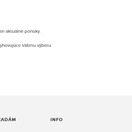
len aktuálne ponuky.
vyhovujúce Vášmu výberu.
ĽADÁM
INFO