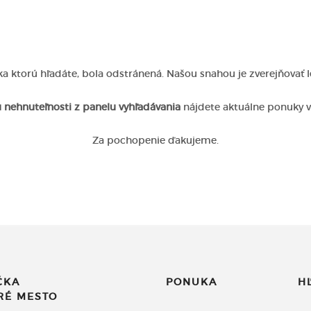
a ktorú hľadáte, bola odstránená. Našou snahou je zverejňovať 
 nehnuteľnosti z panelu vyhľadávania
nájdete aktuálne ponuky 
Za pochopenie ďakujeme.
ČKA
PONUKA
H
ARÉ MESTO