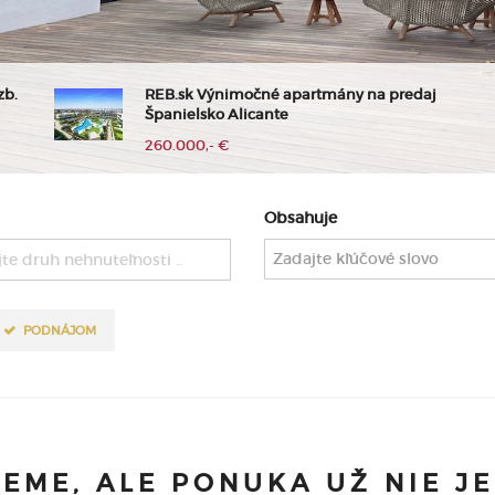
zb.
REB.sk Výnimočné apartmány na predaj
Španielsko Alicante
260.000,- €
Obsahuje
te druh nehnuteľnosti ..
PODNÁJOM
JEME, ALE PONUKA UŽ NIE J