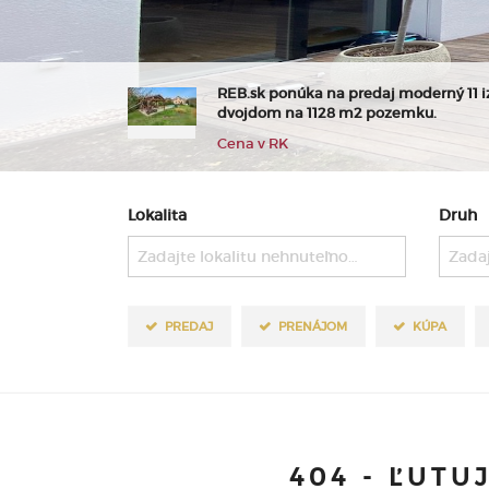
REB.sk ponúka na predaj moderný 11 i
dvojdom na 1128 m2 pozemku.
Cena v RK
Lokalita
Druh
Zadajte lokalitu nehnuteľnosti ..
Zadaj
PREDAJ
PRENÁJOM
KÚPA
404 - ĽUTU